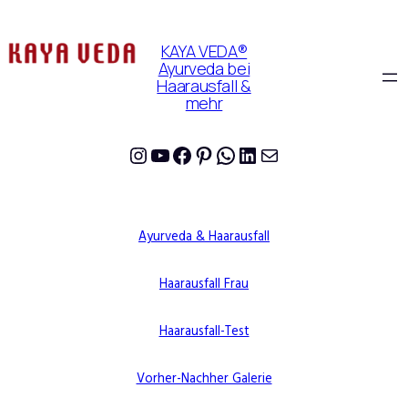
KAYA VEDA®
Ayurveda bei
Haarausfall &
mehr
Instagram
YouTube
Facebook
Pinterest
WhatsApp
LinkedIn
E-Mail
Ayurveda & Haarausfall
Haarausfall Frau
Haarausfall-Test
Vorher-Nachher Galerie