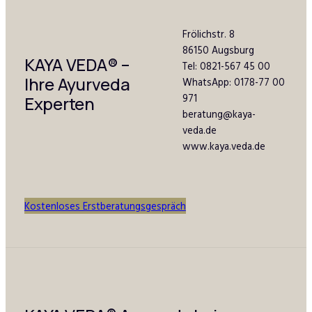
Frölichstr. 8
86150 Augsburg
KAYA VEDA
®
–
Tel: 0821-567 45 00
Ihre Ayurveda
WhatsApp: 0178-77 00
971
Experten
beratung@kaya-
veda.de
www.kaya.veda.de
Kostenloses Erstberatungsgespräch