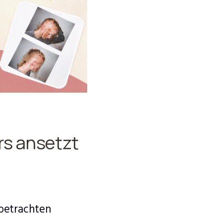
rs ansetzt
betrachten