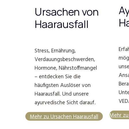
Ay
Ursachen von
Ha
Haarausfall
Erfa
Stress, Ernährung,
mögl
Verdauungsbeschwerden,
unse
Hormone, Nährstoffmangel
Ansa
– entdecken Sie die
Bera
häufigsten Auslöser von
Unte
Haarausfall. Und unsere
VED
ayurvedische Sicht darauf.
Mehr zu 
Mehr zu Ursachen Haarausfall