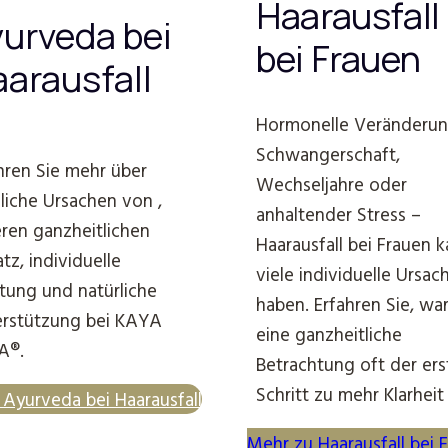
Haarausfall
urveda bei
bei Frauen
arausfall
Hormonelle Veränderun
Schwangerschaft,
hren Sie mehr über
Wechseljahre oder
iche Ursachen von ,
anhaltender Stress –
ren ganzheitlichen
Haarausfall bei Frauen 
tz, individuelle
viele individuelle Ursac
tung und natürliche
haben. Erfahren Sie, w
rstützung bei KAYA
eine ganzheitliche
A®.
Betrachtung oft der ers
Schritt zu mehr Klarheit 
Ayurveda bei Haarausfall
Mehr zu Haarausfall bei 