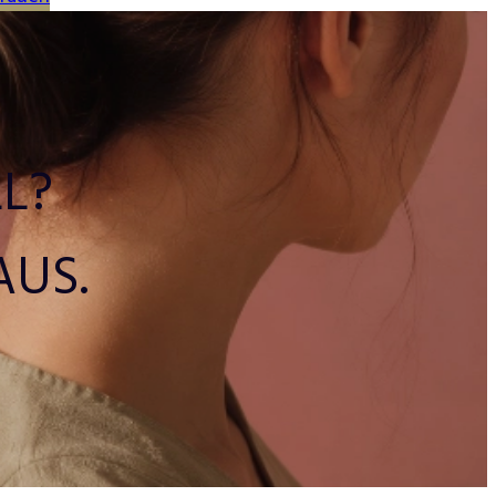
L?
AUS.