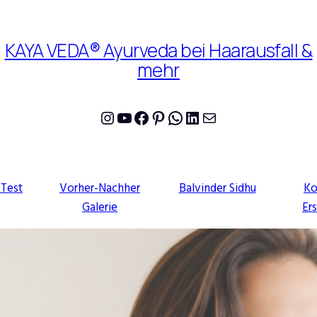
KAYA VEDA® Ayurveda bei Haarausfall &
mehr
Instagram
YouTube
Facebook
Pinterest
WhatsApp
LinkedIn
E-Mail
-Test
Vorher-Nachher
Balvinder Sidhu
Ko
Galerie
Er