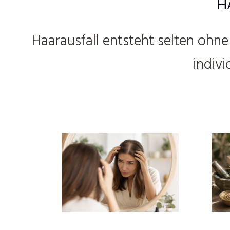
H
Haarausfall entsteht selten ohn
indiv