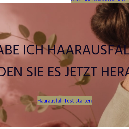
ABE ICH HAARAUSFAL
DEN SIE ES JETZT HER
Haarausfall-Test starten