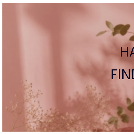
H
FIN