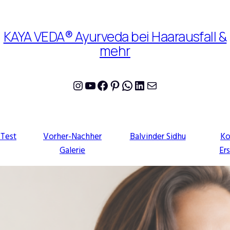
KAYA VEDA® Ayurveda bei Haarausfall &
mehr
Instagram
YouTube
Facebook
Pinterest
WhatsApp
LinkedIn
E-Mail
-Test
Vorher-Nachher
Balvinder Sidhu
Ko
Galerie
Er