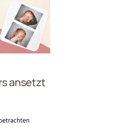
rs ansetzt
betrachten