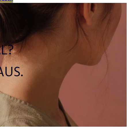
L?
AUS.