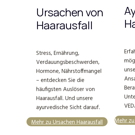
Ay
Ursachen von
Ha
Haarausfall
Erfa
Stress, Ernährung,
mögl
Verdauungsbeschwerden,
unse
Hormone, Nährstoffmangel
Ansa
– entdecken Sie die
Bera
häufigsten Auslöser von
Unte
Haarausfall. Und unsere
VED
ayurvedische Sicht darauf.
Mehr zu 
Mehr zu Ursachen Haarausfall