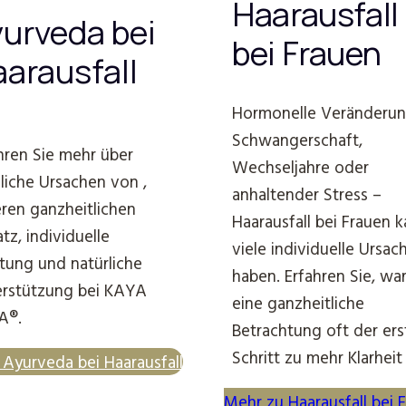
Haarausfall
urveda bei
bei Frauen
arausfall
Hormonelle Veränderun
Schwangerschaft,
hren Sie mehr über
Wechseljahre oder
iche Ursachen von ,
anhaltender Stress –
ren ganzheitlichen
Haarausfall bei Frauen 
tz, individuelle
viele individuelle Ursac
tung und natürliche
haben. Erfahren Sie, w
rstützung bei KAYA
eine ganzheitliche
A®.
Betrachtung oft der ers
Schritt zu mehr Klarheit 
Ayurveda bei Haarausfall
Mehr zu Haarausfall bei 