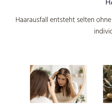
H
Haarausfall entsteht selten ohn
indiv