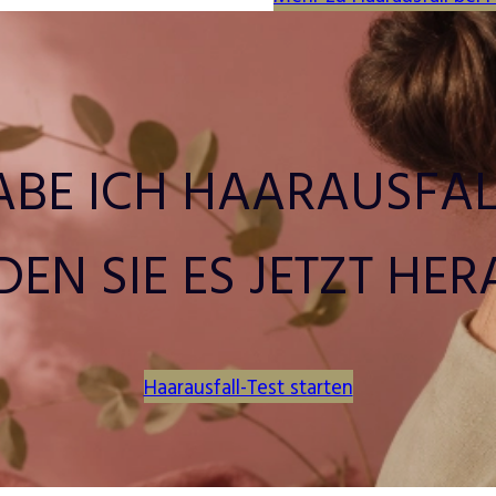
ABE ICH HAARAUSFAL
DEN SIE ES JETZT HER
Haarausfall-Test starten