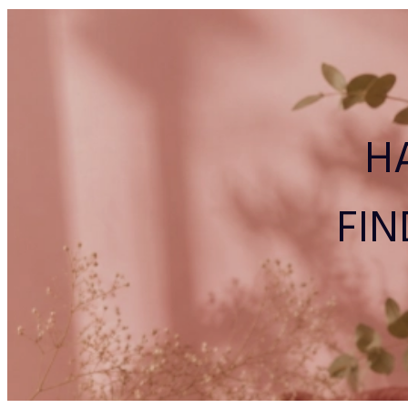
H
FIN