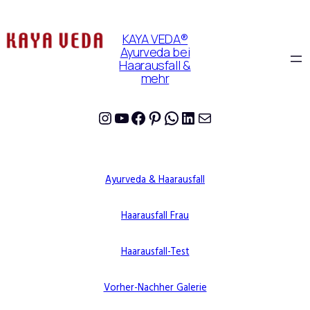
KAYA VEDA®
Ayurveda bei
Haarausfall &
mehr
Instagram
YouTube
Facebook
Pinterest
WhatsApp
LinkedIn
E-Mail
Ayurveda & Haarausfall
Haarausfall Frau
Haarausfall-Test
Vorher-Nachher Galerie