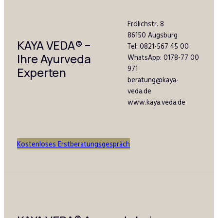
Frölichstr. 8
86150 Augsburg
KAYA VEDA
®
–
Tel: 0821-567 45 00
Ihre Ayurveda
WhatsApp: 0178-77 00
971
Experten
beratung@kaya-
veda.de
www.kaya.veda.de
Kostenloses Erstberatungsgespräch